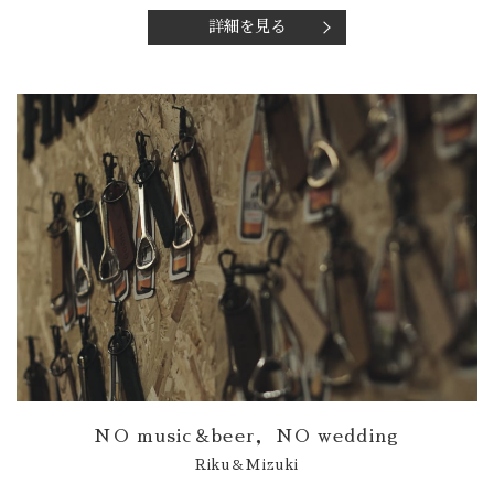
詳細を見る
NO music＆beer，NO wedding
Riku＆Mizuki