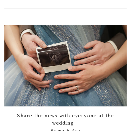
Party Report
After Story
Party
フロアガイド
ギャラリー
アクセス
紹介キャンペーン
採用情報
成約者サイト
Share the news with everyone at the
wedding！
Ryuga ＆ Aya