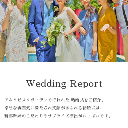
Banquet
Food
Movie
これから挙式を
お考えの方へ
Plan
Best Rate
Wedding Report
Membership
アルタビスタガーデンで行われた 結婚式をご紹介。
幸せな雰囲気に満たされ笑顔があふれる結婚式は、
よくある質問
新郎新婦のこだわりやサプライズ演出がいっぱいです。
レポート