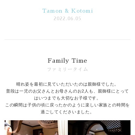
Tamon & Kotomi
Banquet
2022.06.05
Food
Movie
これから挙式を
お考えの方へ
Family Time
ファミリータイム
Plan
晴れ姿を最初に見ていただいたのは親御様でした。
Best Rate
普段は一児のお父さんとお母さんのお2人も、親御様にとって
はいつまでも大切なお子様です。
Membership
この瞬間は子供の頃に戻ったかのように楽しい家族との時間を
過ごしてくださいました。
よくある質問
レポート