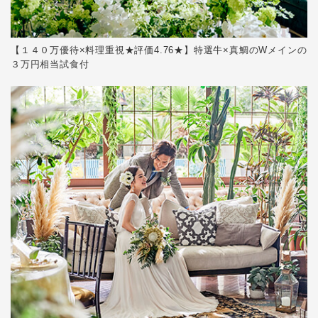
【１４０万優待×料理重視★評価4.76★】特選牛×真鯛のWメインの
３万円相当試食付