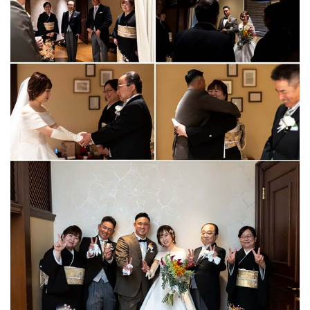
Party Report
After Story
Party
フロアガイド
ギャラリー
アクセス
紹介キャンペーン
採用情報
成約者サイト