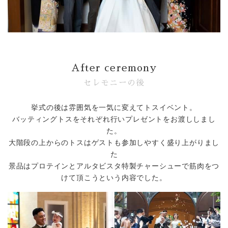
Bridal Fair
follow us
After ceremony
Facebook
Wedding
Restaurant
Youtube
セレモニーの後
挙式の後は雰囲気を一気に変えてトスイベント。
バッティングトスをそれぞれ行いプレゼントをお渡ししまし
た。
大階段の上からのトスはゲストも参加しやすく盛り上がりまし
た
景品はプロテインとアルタビスタ特製チャーシューで筋肉をつ
けて頂こうという内容でした。