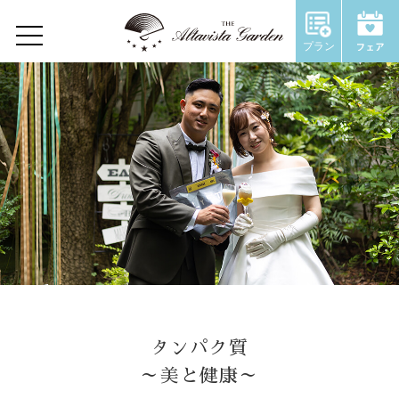
Wedding Report
プラン
Home
Concept
Restaurant
Wedding
ウェディングトップ
コンセプト
タンパク質
施設のご紹介
～美と健康～
Chapel