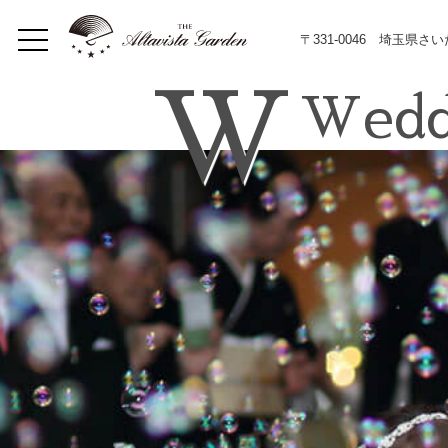
〒331-0046 埼玉県さ
W
Wedd
Home
Concept
Restaurant
イベント
Lunch
Dinner
メニュー
Bar