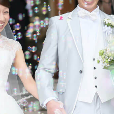
m
Movie
Plan
Best Rate
これから挙式を
お考えの方へ
Membership
よくある質問
Party Report
レポート
After Story