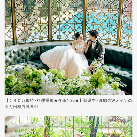
【１４０万優待×料理重視★評価4.76★】特選牛×真鯛のWメインの
３万円相当試食付