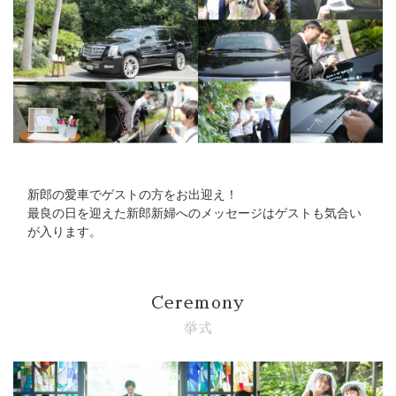
Party Report
After Story
Party
フロアガイド
新郎の愛車でゲストの方をお出迎え！
最良の日を迎えた新郎新婦へのメッセージはゲストも気合い
ギャラリー
が入ります。
アクセス
紹介キャンペーン
採用情報
Ceremony
挙式
成約者サイト