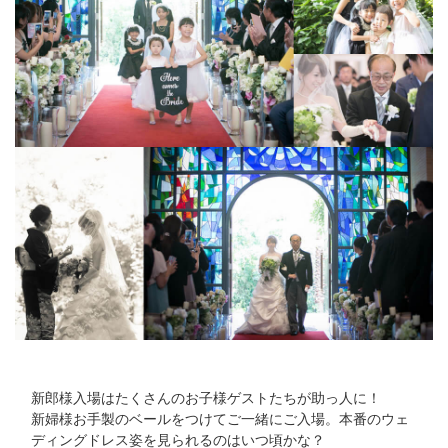
Bridal Fair
follow us
Facebook
Wedding
Restaurant
Youtube
新郎様入場はたくさんのお子様ゲストたちが助っ人に！
新婦様お手製のベールをつけてご一緒にご入場。本番のウェ
ディングドレス姿を見られるのはいつ頃かな？