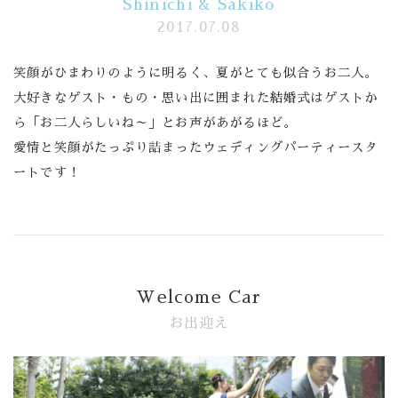
Shinichi & Sakiko
2017.07.08
Banquet
笑顔がひまわりのように明るく、夏がとても似合うお二人。
Food
大好きなゲスト・もの・思い出に囲まれた結婚式はゲストか
ら「お二人らしいね～」とお声があがるほど。
Movie
愛情と笑顔がたっぷり詰まったウェディングパーティースタ
これから挙式を
お考えの方へ
ートです！
Plan
Best Rate
Membership
Welcome Car
お出迎え
よくある質問
レポート