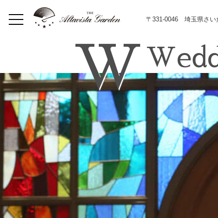
〒331-0046 埼玉県さ
W
Wedd
Home
Concept
Restaurant
イベント
Lunch
Dinner
メニュー
Bar