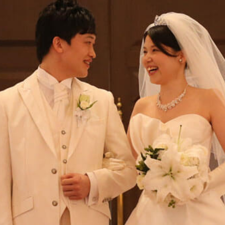
m
Movie
Plan
Best Rate
これから挙式を
お考えの方へ
Membership
よくある質問
Party Report
レポート
After Story