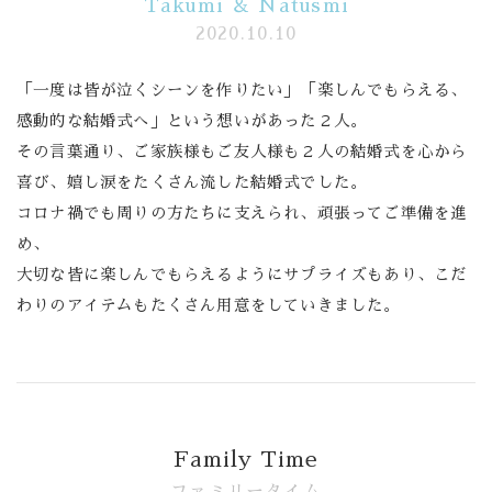
Takumi ＆ Natusmi
2020.10.10
Banquet
「一度は皆が泣くシーンを作りたい」「楽しんでもらえる、
Food
感動的な結婚式へ」という想いがあった２人。
その言葉通り、ご家族様もご友人様も２人の結婚式を心から
Movie
喜び、嬉し涙をたくさん流した結婚式でした。
これから挙式を
お考えの方へ
コロナ禍でも周りの方たちに支えられ、頑張ってご準備を進
め、
Plan
大切な皆に楽しんでもらえるようにサプライズもあり、こだ
わりのアイテムもたくさん用意をしていきました。
Best Rate
Membership
よくある質問
Family Time
レポート