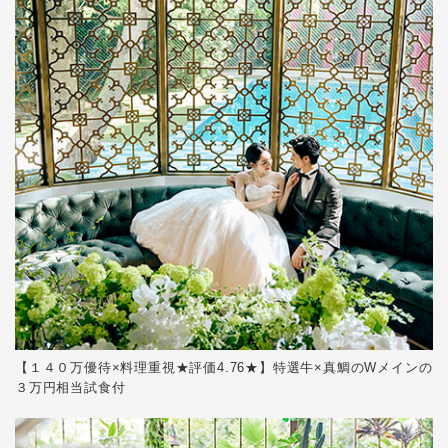
【１４０万優待×料理重視★評価4.76★】特選牛×真鯛のWメインの
３万円相当試食付