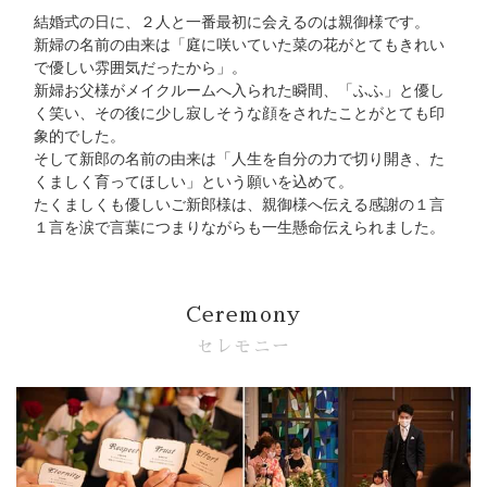
Bridal Fair
結婚式の日に、２人と一番最初に会えるのは親御様です。
新婦の名前の由来は「庭に咲いていた菜の花がとてもきれい
で優しい雰囲気だったから」。
follow us
新婦お父様がメイクルームへ入られた瞬間、「ふふ」と優し
く笑い、その後に少し寂しそうな顔をされたことがとても印
象的でした。
Facebook
Wedding
Restaurant
Youtube
そして新郎の名前の由来は「人生を自分の力で切り開き、た
くましく育ってほしい」という願いを込めて。
たくましくも優しいご新郎様は、親御様へ伝える感謝の１言
１言を涙で言葉につまりながらも一生懸命伝えられました。
Ceremony
セレモニー