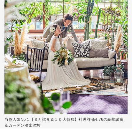
当館人気No１【３万試食＆１５大特典】料理評価4.76の豪華試食
＆ガーデン演出体験