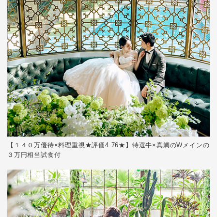
【１４０万優待×料理重視★評価4.76★】特選牛×真鯛のWメインの
３万円相当試食付