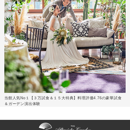
当館人気No１【３万試食＆１５大特典】料理評価4.76の豪華試食
＆ガーデン演出体験