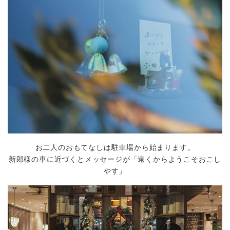
Party Report
After Story
Party
フロアガイド
ギャラリー
アクセス
お二人のおもてなしは駐車場から始まります。
紹介キャンペーン
新郎様の車に近づくとメッセージが「遠くからようこそおこし
採用情報
やす」
成約者サイト