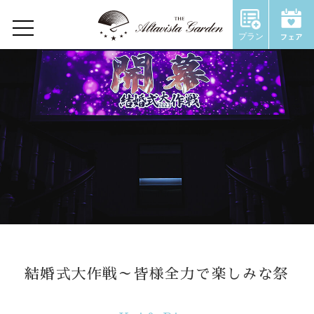
Wedding Report
プラン
Home
Concept
Restaurant
Wedding
ウェディングトップ
コンセプト
結婚式大作戦～皆様全力で楽しみな祭
施設のご紹介
Chapel