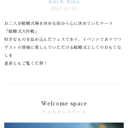
Kei & Rina
2023.12.03
Banquet
お二人が結婚式場を決める前から心に決めていたテーマ
Food
「結婚式大作戦」
好きなものを詰め込んだフェスであり、イベントでありつつ
Movie
ゲストの皆様に楽しんでいただける結婚式としてのおもてな
これから挙式を
お考えの方へ
しを
是非ともご覧くだ祭！
Plan
Best Rate
Membership
Welcome space
よくある質問
ウェルカムスペース
レポート