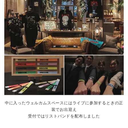
Bridal Fair
follow us
Facebook
Wedding
Restaurant
Youtube
中に入ったウェルカムスペースにはライブに参加するときの正
装でお出迎え
受付ではリストバンドを配布しました