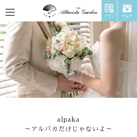
Wedding Report
プラン
Home
Concept
Restaurant
Wedding
ウェディングトップ
コンセプト
alpaka
施設のご紹介
～アルパカだけじゃないよ～
Chapel