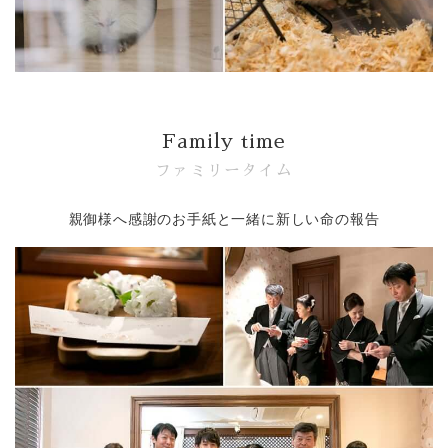
Party Report
After Story
Party
Family time
ファミリータイム
フロアガイド
親御様へ感謝のお手紙と一緒に新しい命の報告
ギャラリー
アクセス
紹介キャンペーン
採用情報
成約者サイト