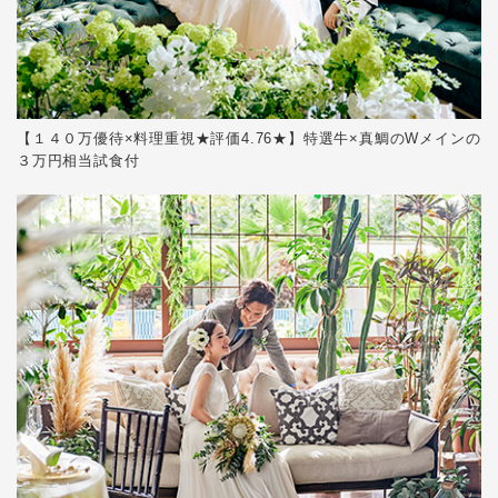
【１４０万優待×料理重視★評価4.76★】特選牛×真鯛のWメインの
３万円相当試食付