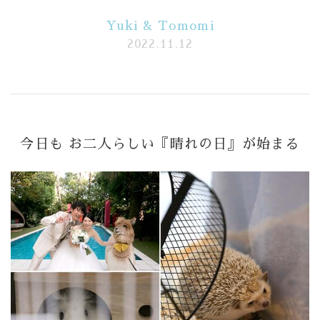
Yuki & Tomomi
Banquet
2022.11.12
Food
Movie
これから挙式を
お考えの方へ
今日も お二人らしい『晴れの日』が始まる
Plan
Best Rate
Membership
よくある質問
レポート