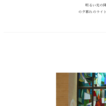
明るい光の
の夕暮れのライ