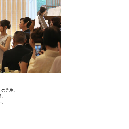
ルの先生。
様。
た。