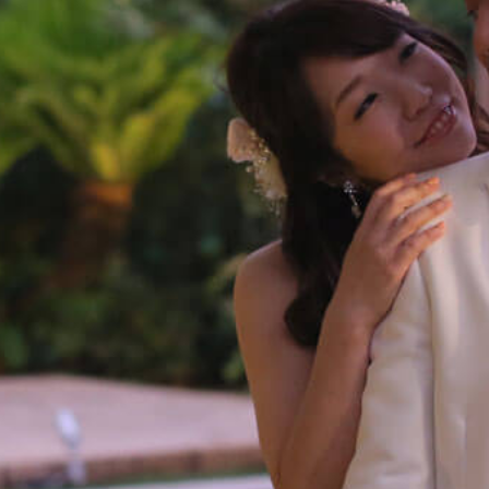
m
Movie
Plan
Best Rate
これから挙式を
お考えの方へ
Membership
よくある質問
Party Report
レポート
After Story