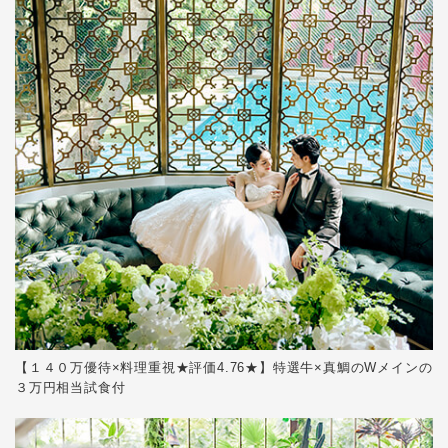
【１４０万優待×料理重視★評価4.76★】特選牛×真鯛のWメインの
３万円相当試食付