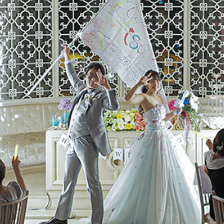
m
Movie
Plan
Best Rate
これから挙式を
お考えの方へ
Membership
よくある質問
Party Report
レポート
After Story