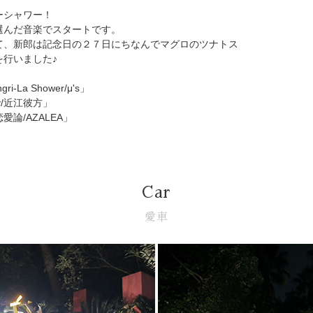
ーシャワー！
選んだ音楽でスタートです。
て、新郎は記念日の２７日にちなんでマグロのツナトス
を行いました♪
-La Shower/μ's」
ly/近江彼方」
論/AZALEA」
Car
愛車