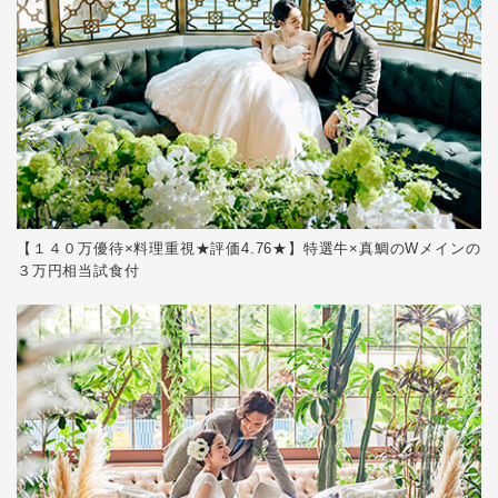
【１４０万優待×料理重視★評価4.76★】特選牛×真鯛のWメインの
３万円相当試食付