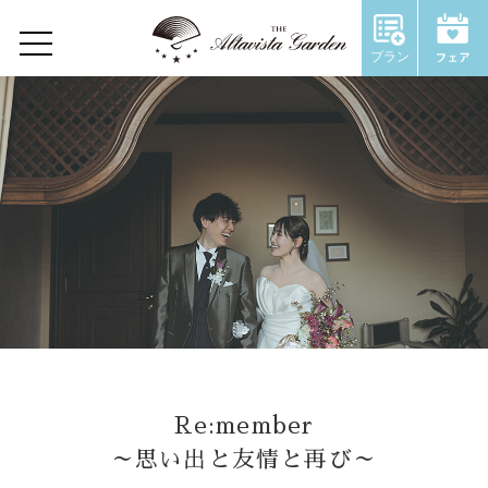
Wedding Report
プラン
Home
Concept
Restaurant
Wedding
ウェディングトップ
コンセプト
Re:member
施設のご紹介
～思い出と友情と再び～
Chapel