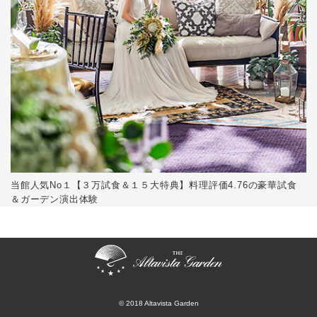
当館人気No１【３万試食＆１５大特典】料理評価4.76の豪華試食
＆ガーデン演出体験
© 2018 Altavista Garden