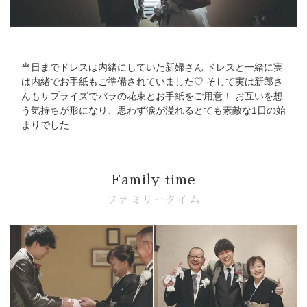
Bridal Fair
follow us
当日までドレスは内緒にしていた新婦さん ドレスと一緒に実
は内緒でお手紙もご準備されていました♡ そして実は新郎さ
Facebook
Wedding
Restaurant
Youtube
んもサプライズでバラの花束とお手紙をご用意！ お互いを想
う気持ちが形になり、思わず涙が溢れるとても素敵な1日の始
まりでした
Family time
ファミリータイム