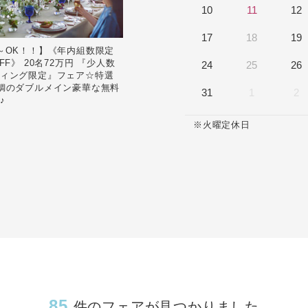
10
11
12
follow us
17
18
19
～OK！！】《年内組数限定
OFF》 20名72万円 『少人数
24
25
26
Wedding
Restaurant
ィング限定』フェア☆特選
鯛のダブルメイン豪華な無料
31
1
2
♪
※火曜定休日
85
件のフェアが見つかりました