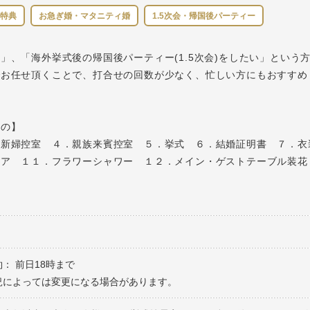
特典
お急ぎ婚・マタニティ婚
1.5次会・帰国後パーティー
」、「海外挙式後の帰国後パーティー(1.5次会)をしたい」という
でお任せ頂くことで、打合せの回数が少なく、忙しい方にもおすすめ
もの】
郎新婦控室 ４．親族来賓控室 ５．挙式 ６．結婚証明書 ７．衣
ニア １１．フラワーシャワー １２．メイン・ゲストテーブル装花
： 前日18時まで
況によっては変更になる場合があります。