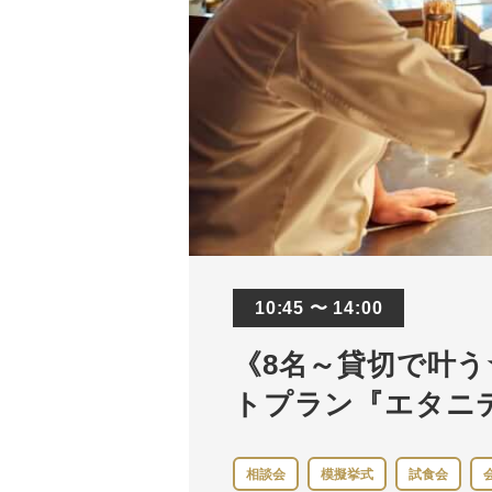
10:45 〜 14:00
《8名～貸切で叶う☆
トプラン『エタニ
相談会
模擬挙式
試食会