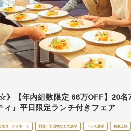
》【年内組数限定 66万OFF】20名
ティ』平日限定ランチ付きフェア
会場コーディネート
料理・引出物などの展示
ドレス展示
映像上映