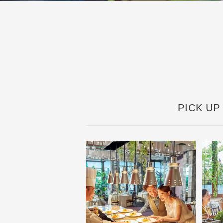
Private Roo
Party
PICK UP