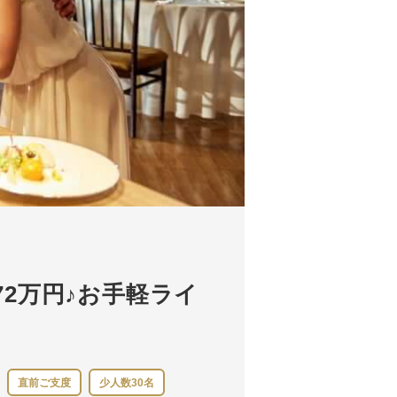
72万円♪お手軽ライ
直前ご支度
少人数30名