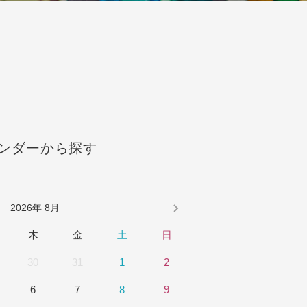
採用情報
成約者サイト
Bridal Fair
ンダーから探す
2026
年 8月
木
金
土
日
30
31
1
2
6
7
8
9