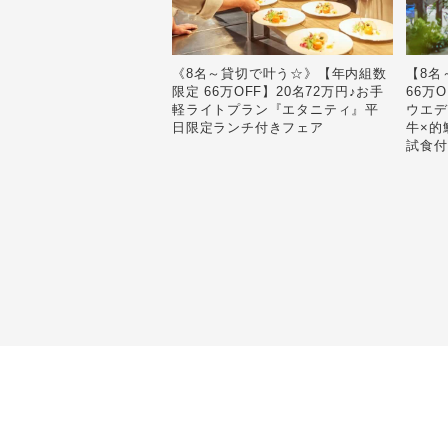
《8名～貸切で叶う☆》【年内組数
【8名
限定 66万OFF】20名72万円♪お手
66万
Facebook
軽ライトプラン『エタニティ』平
ウエデ
日限定ランチ付きフェア
牛×的
試食付