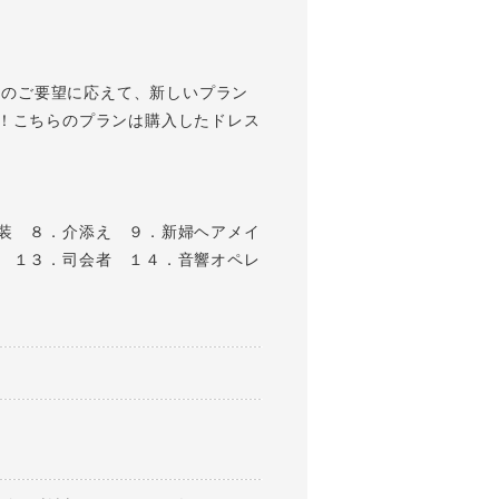
方のご要望に応えて、新しいプラン
！こちらのプランは購入したドレス
装 ８．介添え ９．新婦ヘアメイ
 １３．司会者 １４．音響オペレ