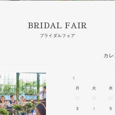
m
Movie
BRIDAL FAIR
Plan
ブライダルフェア
Best Rate
これから挙式を
お考えの方へ
Membership
カレ
よくある質問
Party Report
レポート
After Story
月
火
水
27
28
29
3
4
5