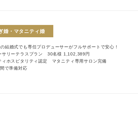
ぎ婚・マタニティ婚
内の結婚式でも専任プロデューサーがフルサポートで安心！
ーサリーテラスプラン 30名様 1,102,389円
ニティホスピタリティ認定 マタニティ専用サロン完備
週間で準備対応