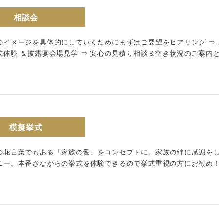
相談会
follow us
のイメージを具体的にしていくためにまずはご要望をヒアリング ⇒
Wedding
Restaurant
式体験 ＆披露宴会場見学 ⇒ 安心の見積り相談＆空き状況のご案内
模擬挙式
の花言葉でもある「家族の愛」をコンセプトに、家族の絆に感謝を
ニー。本番さながらの挙式を体験できるので挙式重視の方にお勧め