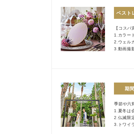
ベスト
【コスパ
1.カラ
2.ウェル
3.動画
期
季節や六
1.夏冬は
2.仏滅限
3.トワ