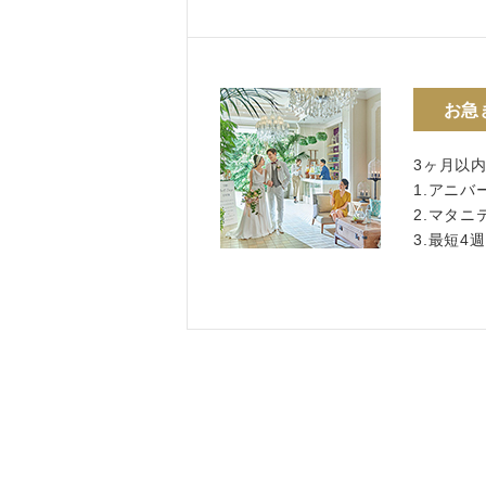
お急
3ヶ月以
1.アニバ
2.マタ
3.最短4