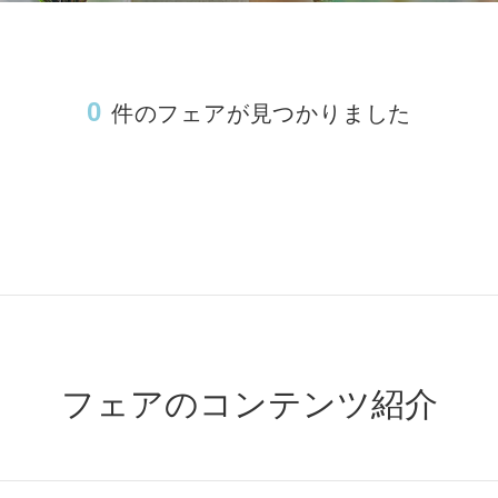
m
Movie
0
件のフェアが見つかりました
Plan
Best Rate
これから挙式を
お考えの方へ
Membership
よくある質問
Party Report
レポート
After Story
フェアのコンテンツ紹介