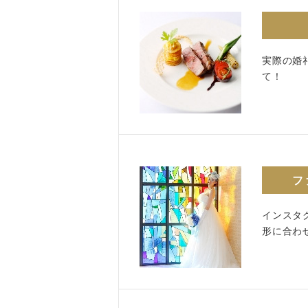
実際の婚
て！
フ
インスタ
形に合わ