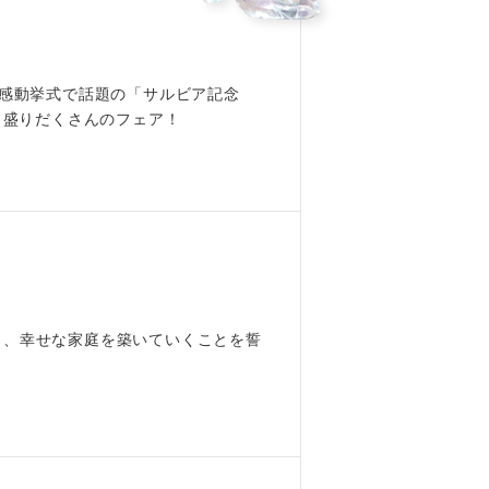
 感動挙式で話題の「サルビア記念
Youtube
と盛りだくさんのフェア！
し、幸せな家庭を築いていくことを誓
！