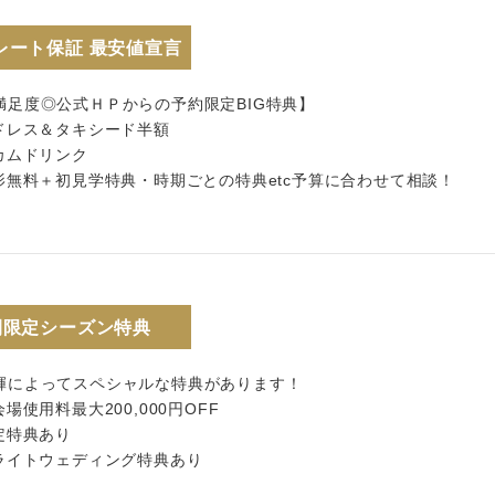
レート保証 最安値宣言
満足度◎公式ＨＰからの予約限定BIG特典】
ードレス＆タキシード半額
カムドリンク
撮影無料＋初見学特典・時期ごとの特典etc予算に合わせて相談！
間限定シーズン特典
輝によってスペシャルな特典があります！
会場使用料最大200,000円OFF
定特典あり
イライトウェディング特典あり