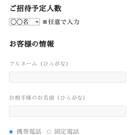
Bridal Fair
ご招待予定人数
follow us
※任意で入力
Facebook
Wedding
Restaurant
Youtube
お客様の情報
フルネーム（ひらがな）
お相手様のお名前（ひらがな）
携帯電話
固定電話