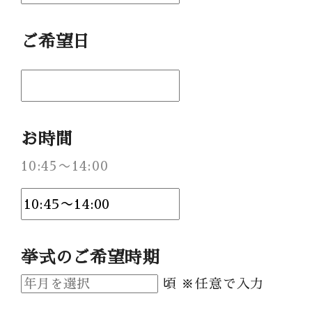
Party Report
ご希望日
After Story
Party
お時間
フロアガイド
10:45〜14:00
ギャラリー
アクセス
紹介キャンペーン
採用情報
挙式のご希望時期
成約者サイト
頃 ※任意で入力