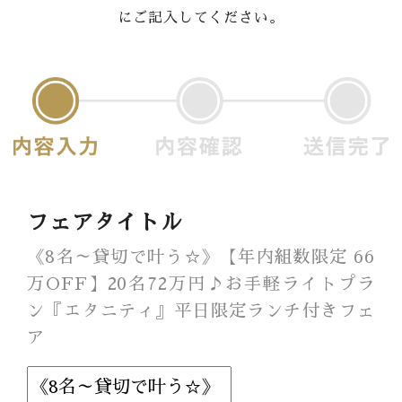
にご記入してください。
Banquet
Food
Movie
これから挙式を
お考えの方へ
Plan
フェアタイトル
Best Rate
《8名～貸切で叶う☆》【年内組数限定 66
万OFF】20名72万円♪お手軽ライトプラ
Membership
ン『エタニティ』平日限定ランチ付きフェ
ア
よくある質問
レポート