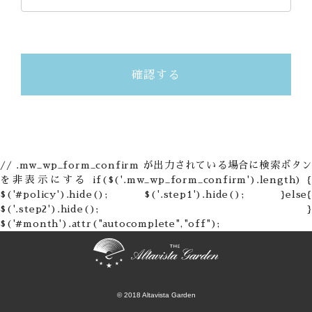
// .mw_wp_form_confirm が出力されている場合に検索ボタン
を非表示にする if($('.mw_wp_form_confirm').length) {
$('#policy').hide(); $('.step1').hide(); }else{
$('.step2').hide(); }
$('#month').attr("autocomplete","off");
© 2018 Altavista Garden