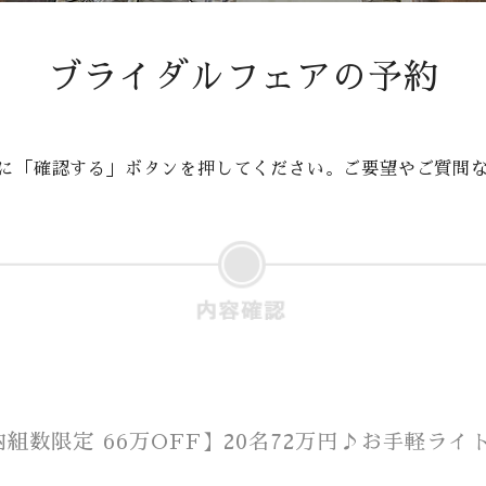
m
Movie
ブライダルフェアの予約
Plan
Best Rate
これから挙式を
に「確認する」ボタンを押してください。ご要望やご質問
お考えの方へ
Membership
よくある質問
Party Report
レポート
After Story
組数限定 66万OFF】20名72万円♪お手軽ラ