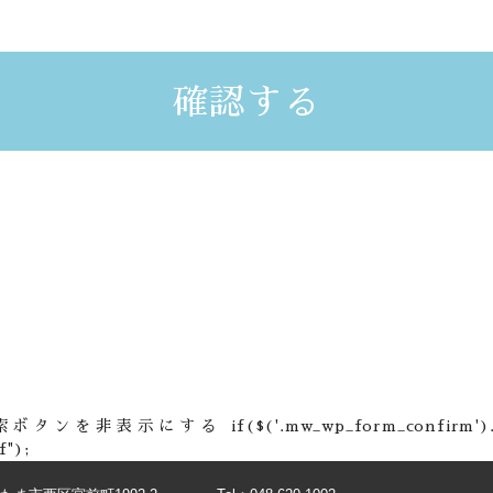
する if($('.mw_wp_form_confirm').length) { $('
f");