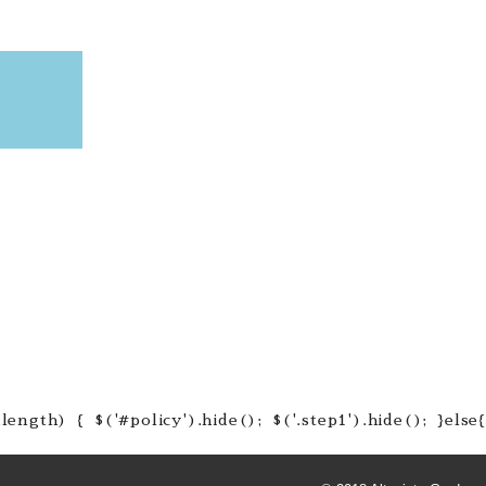
#policy').hide(); $('.step1').hide(); }else{