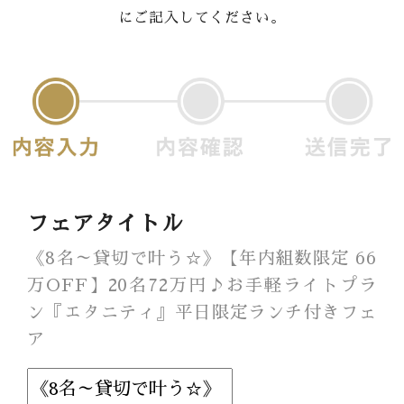
にご記入してください。
Banquet
Food
Movie
これから挙式を
お考えの方へ
Plan
フェアタイトル
Best Rate
《8名～貸切で叶う☆》【年内組数限定 66
万OFF】20名72万円♪お手軽ライトプラ
Membership
ン『エタニティ』平日限定ランチ付きフェ
ア
よくある質問
レポート