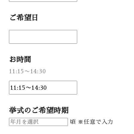
Party Report
ご希望日
After Story
Party
お時間
フロアガイド
11:15〜14:30
ギャラリー
アクセス
紹介キャンペーン
採用情報
挙式のご希望時期
成約者サイト
頃 ※任意で入力