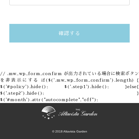
// .mw_wp_form_confirm が出力されている場合に検索ボタン
を非表示にする if($('.mw_wp_form_confirm').length) {
$('#policy').hide(); $('.step1').hide(); }else{
$('.step2').hide(); }
$('#month').attr("autocomplete","off");
© 2018 Altavista Garden