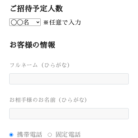
Bridal Fair
ご招待予定人数
follow us
※任意で入力
Facebook
Wedding
Restaurant
Youtube
お客様の情報
フルネーム（ひらがな）
お相手様のお名前（ひらがな）
携帯電話
固定電話