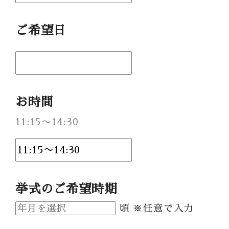
Party Report
ご希望日
After Story
Party
お時間
フロアガイド
11:15〜14:30
ギャラリー
アクセス
紹介キャンペーン
採用情報
挙式のご希望時期
成約者サイト
頃 ※任意で入力