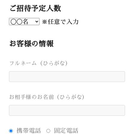
Bridal Fair
ご招待予定人数
follow us
※任意で入力
Facebook
Wedding
Restaurant
Youtube
お客様の情報
フルネーム（ひらがな）
お相手様のお名前（ひらがな）
携帯電話
固定電話