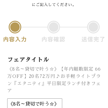
にご記入してください。
Banquet
Food
Movie
これから挙式を
お考えの方へ
Plan
フェアタイトル
Best Rate
《8名～貸切で叶う☆》【年内組数限定 66
万OFF】20名72万円♪お手軽ライトプラ
Membership
ン『エタニティ』平日限定ランチ付きフェ
ア
よくある質問
レポート