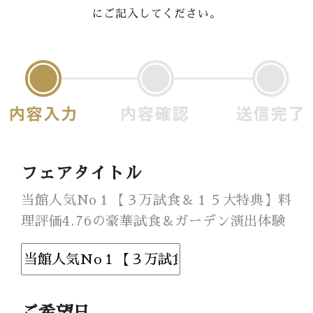
にご記入してください。
Banquet
Food
Movie
これから挙式を
お考えの方へ
Plan
フェアタイトル
Best Rate
当館人気No１【３万試食＆１５大特典】料
理評価4.76の豪華試食＆ガーデン演出体験
Membership
よくある質問
レポート
ご希望日