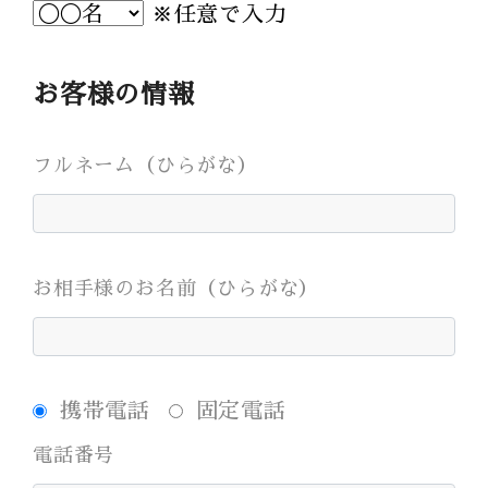
Bridal Fair
※任意で入力
follow us
お客様の情報
Facebook
Wedding
Restaurant
Youtube
フルネーム（ひらがな）
お相手様のお名前（ひらがな）
携帯電話
固定電話
電話番号