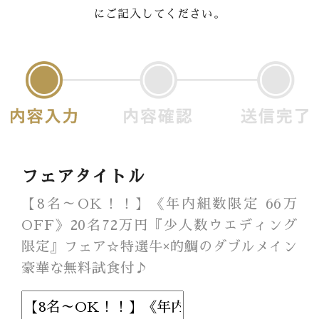
にご記入してください。
Banquet
Food
Movie
これから挙式を
お考えの方へ
Plan
フェアタイトル
Best Rate
【8名～OK！！】《年内組数限定 66万
OFF》20名72万円『少人数ウエディング
Membership
限定』フェア☆特選牛×的鯛のダブルメイン
豪華な無料試食付♪
よくある質問
レポート