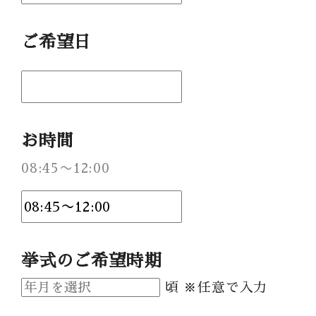
Party Report
ご希望日
After Story
Party
お時間
フロアガイド
08:45〜12:00
ギャラリー
アクセス
紹介キャンペーン
採用情報
挙式のご希望時期
成約者サイト
頃 ※任意で入力