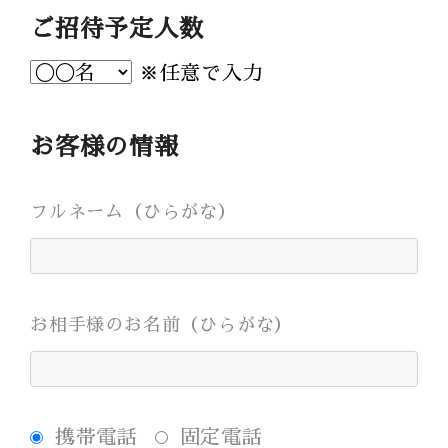
Bridal Fair
ご招待予定人数
follow us
※任意で入力
Facebook
Wedding
Restaurant
Youtube
お客様の情報
フルネーム（ひらがな）
お相手様のお名前（ひらがな）
携帯電話
固定電話