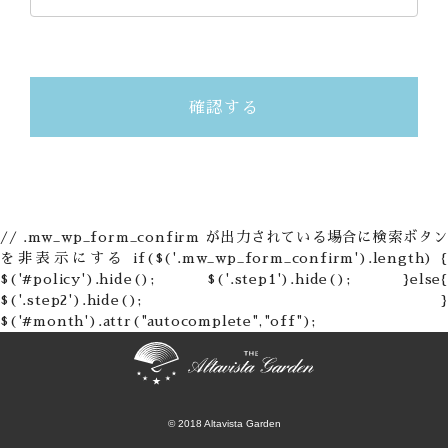
// .mw_wp_form_confirm が出力されている場合に検索ボタン
を非表示にする if($('.mw_wp_form_confirm').length) {
$('#policy').hide(); $('.step1').hide(); }else{
$('.step2').hide(); }
$('#month').attr("autocomplete","off");
© 2018 Altavista Garden