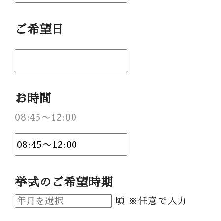
Party Report
ご希望日
After Story
Party
お時間
フロアガイド
08:45〜12:00
ギャラリー
アクセス
紹介キャンペーン
採用情報
挙式のご希望時期
成約者サイト
頃 ※任意で入力