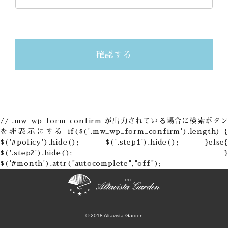
// .mw_wp_form_confirm が出力されている場合に検索ボタン
を非表示にする if($('.mw_wp_form_confirm').length) {
$('#policy').hide(); $('.step1').hide(); }else{
$('.step2').hide(); }
$('#month').attr("autocomplete","off");
© 2018 Altavista Garden