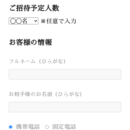
Bridal Fair
ご招待予定人数
follow us
※任意で入力
Facebook
Wedding
Restaurant
Youtube
お客様の情報
フルネーム（ひらがな）
お相手様のお名前（ひらがな）
携帯電話
固定電話