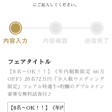
にご記入してください。
Banquet
Food
Movie
これから挙式を
お考えの方へ
Plan
フェアタイトル
Best Rate
【8名～OK！！】《年内組数限定 66万
OFF》20名72万円『少人数ウエディング
Membership
限定』フェア☆特選牛×的鯛のダブルメイン
豪華な無料試食付♪
よくある質問
レポート