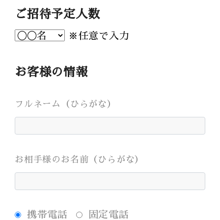
Bridal Fair
ご招待予定人数
follow us
※任意で入力
Facebook
Wedding
Restaurant
Youtube
お客様の情報
フルネーム（ひらがな）
お相手様のお名前（ひらがな）
携帯電話
固定電話