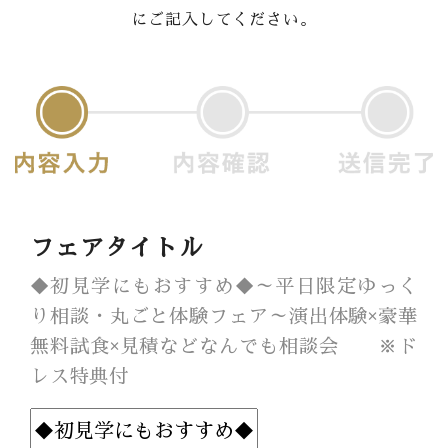
にご記入してください。
Banquet
Food
Movie
これから挙式を
お考えの方へ
Plan
フェアタイトル
Best Rate
◆初見学にもおすすめ◆～平日限定ゆっく
り相談・丸ごと体験フェア～演出体験×豪華
Membership
無料試食×見積などなんでも相談会 ※ド
レス特典付
よくある質問
レポート