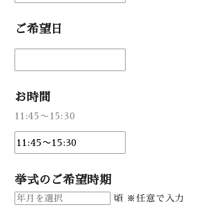
Party Report
ご希望日
After Story
Party
お時間
フロアガイド
11:45〜15:30
ギャラリー
アクセス
紹介キャンペーン
採用情報
挙式のご希望時期
成約者サイト
頃 ※任意で入力