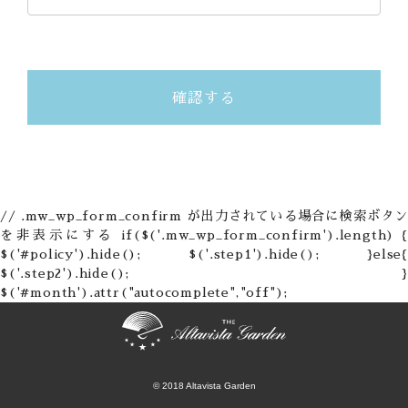
// .mw_wp_form_confirm が出力されている場合に検索ボタン
を非表示にする if($('.mw_wp_form_confirm').length) {
$('#policy').hide(); $('.step1').hide(); }else{
$('.step2').hide(); }
$('#month').attr("autocomplete","off");
© 2018 Altavista Garden