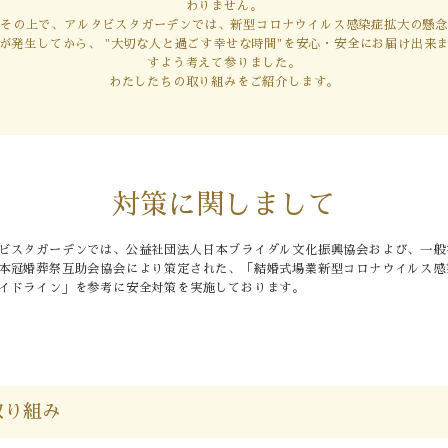
わりません。
その上で、アルタビスタガーデンでは、新型コロナウイルス感染症拡大の懸念
follow us
が発生してから、 "大切な人と過ごす幸せな時間"を安心・安全にお届け出来
すよう考えて参りました。
わたしたちの取り組みをご紹介します。
Wedding
Restaurant
対策に関しまして
ビスタガーデンでは、公益社団法人日本ブライダル文化振興協会および、一般
本冠婚葬祭互助会協会により策定された、「結婚式場業新型コロナウイルス感
イドライン」を参考に安全対策を実施しております。
取り組み