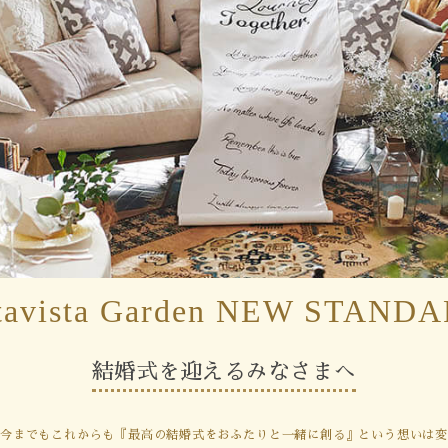
Movie
Plan
Best Rate
これから挙式を
お考えの方へ
Membership
よくある質問
Party Report
tavista Garden
NEW STANDA
レポート
After Story
結婚式を迎えるみなさまへ
今までもこれからも『最高の結婚式をおふたりと一緒に創る』という想いは変