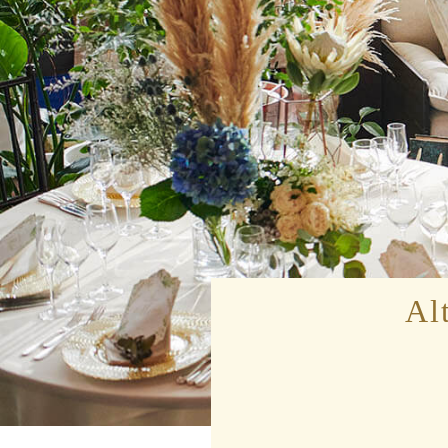
Private Room
Party
Al