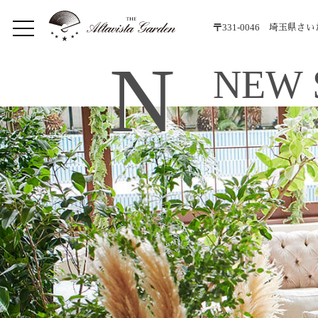
〒331-0046 埼玉県さ
N
NEW 
Home
Concept
Restaurant
イベント
Lunch
Dinner
メニュー
Bar