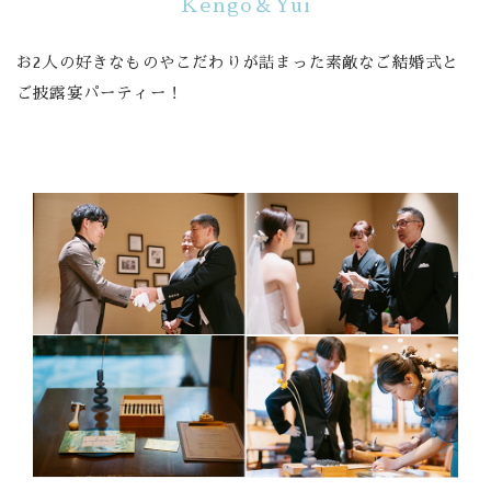
Kengo＆Yui
Banquet
お2人の好きなものやこだわりが詰まった素敵なご結婚式と
ご披露宴パーティー！
Food
Movie
これから挙式を
お考えの方へ
Plan
Best Rate
Membership
よくある質問
レポート