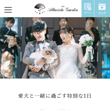
Wedding Report
プラン
Home
Concept
Restaurant
Wedding
ウェディングトップ
コンセプト
愛犬と一緒に過ごす特別な1日
施設のご紹介
Chapel