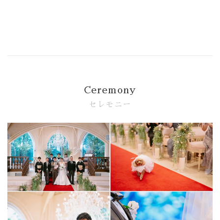
Party Report
After Story
Party
Ceremony
セレモニー
フロアガイド
ギャラリー
アクセス
紹介キャンペーン
採用情報
成約者サイト