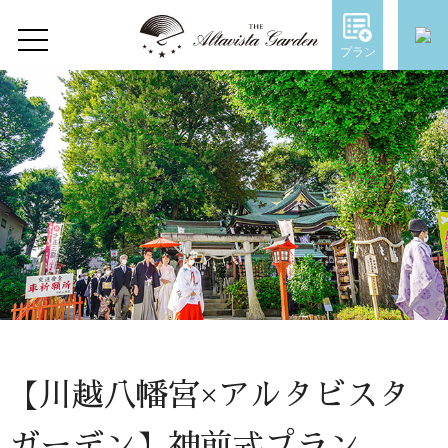
Wedding Plan
プラン
Home
Concept
Restaurant
Wedding
ウェディングトップ
コンセプト
【川越八幡宮×アルタビスタ
施設のご紹介
ガーデン】神前式プラン
Chapel