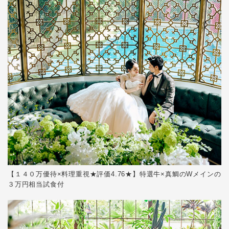
Bridal Fair
follow us
Facebook
Wedding
Restaurant
Youtube
【１４０万優待×料理重視★評価4.76★】特選牛×真鯛のWメインの
３万円相当試食付