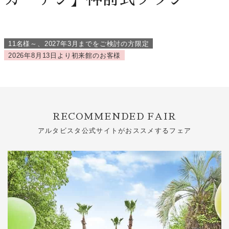
Banquet
11名様～、2027年3月までをご検討の方限定
Food
2026年8月13日より初来館のお客様
Movie
これから挙式を
お考えの方へ
RECOMMENDED FAIR
Plan
アルタビスタ公式サイトがおススメするフェア
Best Rate
Membership
よくある質問
レポート