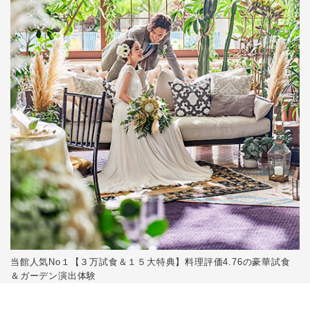
当館人気No１【３万試食＆１５大特典】料理評価4.76の豪華試食
＆ガーデン演出体験