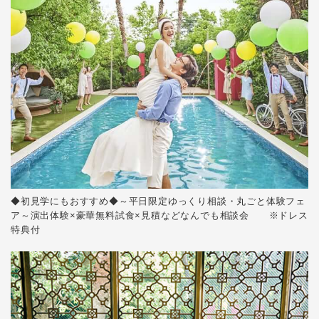
Party Report
After Story
Party
フロアガイド
ギャラリー
アクセス
◆初見学にもおすすめ◆～平日限定ゆっくり相談・丸ごと体験フェ
紹介キャンペーン
ア～演出体験×豪華無料試食×見積などなんでも相談会 ※ドレス
特典付
採用情報
成約者サイト