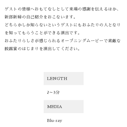
ゲストの皆様へおもてなしとして来場の感謝を伝えるほか、
Banquet
新郎新婦の自己紹介をおこないます。
どちらかしか知らないというゲストにもおふたりの人となり
Food
を知ってもらうことができる演出です。
Movie
おふたりらしさが感じられるオープニングムービーで素敵な
披露宴のはじまりを演出してください。
これから挙式を
お考えの方へ
Plan
LENGTH
Best Rate
2～3分
Membership
MEDIA
よくある質問
Blu-ray
レポート