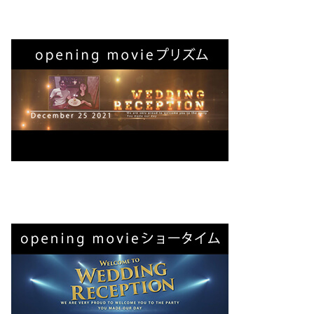
Bridal Fair
follow us
Facebook
Wedding
Restaurant
Youtube