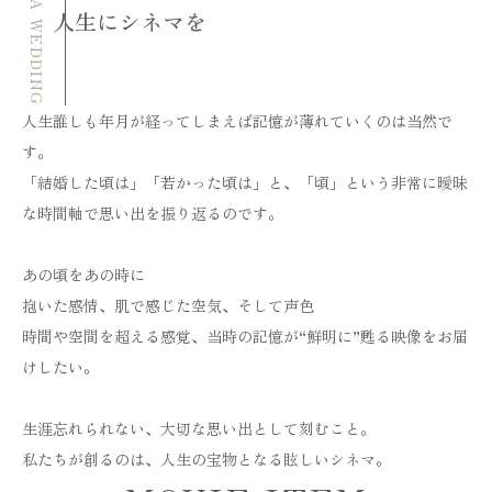
CINEMA WEDDING
人生にシネマを
人生誰しも年月が経ってしまえば記憶が薄れていくのは当然で
す。
「結婚した頃は」「若かった頃は」と、「頃」という非常に曖昧
な時間軸で思い出を振り返るのです。
あの頃をあの時に
抱いた感情、肌で感じた空気、そして声色
時間や空間を超える感覚、当時の記憶が“鮮明に”甦る映像をお届
けしたい。
生涯忘れられない、大切な思い出として刻むこと。
私たちが創るのは、人生の宝物となる眩しいシネマ。