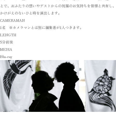
とで、おふたりの想いやゲストからの祝福のお気持ちを皆様と共有し、
かけがえのないひと時を演出します。
CAMERAMAN
1名 ※カメラマンとは別に編集者が1人つきます。
LENGTH
5分前後
MEDIA
Blu-ray