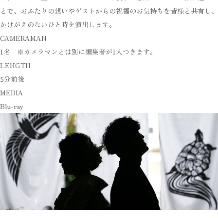
とで、おふたりの想いやゲストからの祝福のお気持ちを皆様と共有し、
かけがえのないひと時を演出します。
CAMERAMAN
1名 ※カメラマンとは別に編集者が1人つきます。
LENGTH
5分前後
MEDIA
Blu-ray