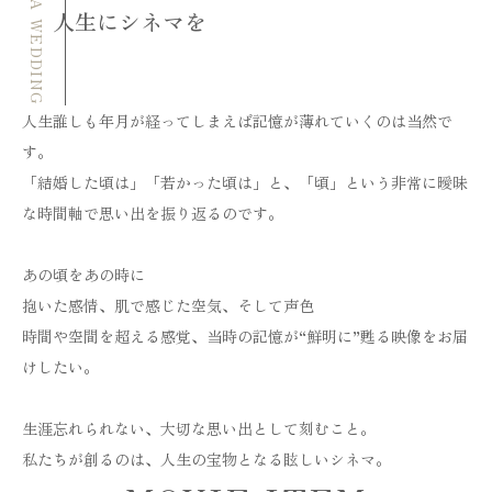
CINEMA WEDDING
人生にシネマを
人生誰しも年月が経ってしまえば記憶が薄れていくのは当然で
す。
「結婚した頃は」「若かった頃は」と、「頃」という非常に曖昧
な時間軸で思い出を振り返るのです。
あの頃をあの時に
抱いた感情、肌で感じた空気、そして声色
時間や空間を超える感覚、当時の記憶が“鮮明に”甦る映像をお届
けしたい。
生涯忘れられない、大切な思い出として刻むこと。
私たちが創るのは、人生の宝物となる眩しいシネマ。