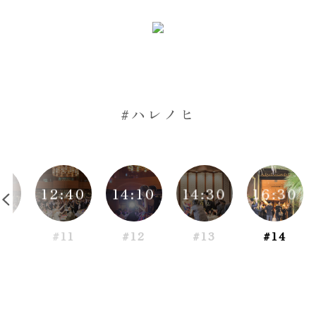
#ハレノヒ
30
12:40
14:10
14:30
16:30
0
#11
#12
#13
#14