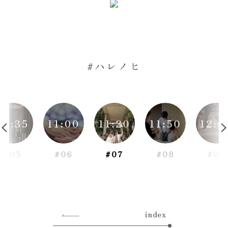
#ハレノヒ
10:35
11:00
11:20
11:50
12:0
#05
#06
#07
#08
#09
index