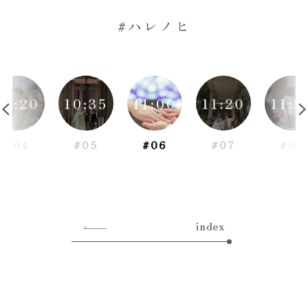
#ハレノヒ
10:20
10:35
11:00
11:20
11:5
#04
#05
#06
#07
#08
index