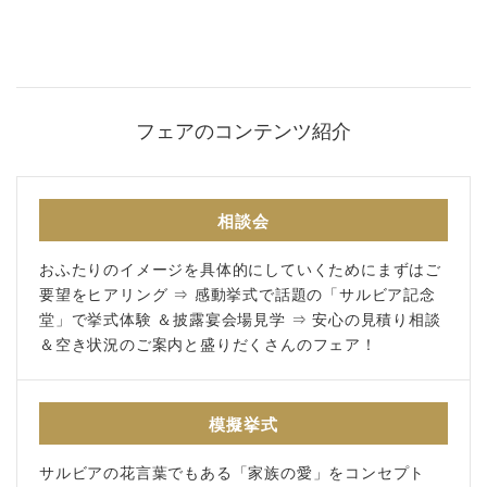
アクセス
紹介キャンペーン
採用情報
フェアのコンテンツ紹介
成約者サイト
follow us
相談会
おふたりのイメージを具体的にしていくためにまずはご
Facebook
Wedding
Restaurant
Youtube
要望をヒアリング ⇒ 感動挙式で話題の「サルビア記念
堂」で挙式体験 ＆披露宴会場見学 ⇒ 安心の見積り相談
＆空き状況のご案内と盛りだくさんのフェア！
模擬挙式
サルビアの花言葉でもある「家族の愛」をコンセプト