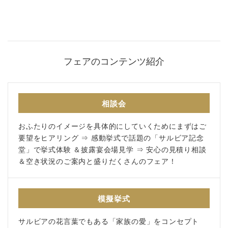
アクセス
紹介キャンペーン
採用情報
フェアのコンテンツ紹介
成約者サイト
follow us
相談会
おふたりのイメージを具体的にしていくためにまずはご
Facebook
Wedding
Restaurant
Youtube
要望をヒアリング ⇒ 感動挙式で話題の「サルビア記念
堂」で挙式体験 ＆披露宴会場見学 ⇒ 安心の見積り相談
＆空き状況のご案内と盛りだくさんのフェア！
模擬挙式
サルビアの花言葉でもある「家族の愛」をコンセプト