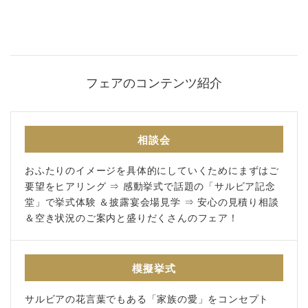
アクセス
紹介キャンペーン
採用情報
フェアのコンテンツ紹介
成約者サイト
follow us
相談会
おふたりのイメージを具体的にしていくためにまずはご
Facebook
Wedding
Restaurant
Youtube
要望をヒアリング ⇒ 感動挙式で話題の「サルビア記念
堂」で挙式体験 ＆披露宴会場見学 ⇒ 安心の見積り相談
＆空き状況のご案内と盛りだくさんのフェア！
模擬挙式
サルビアの花言葉でもある「家族の愛」をコンセプト