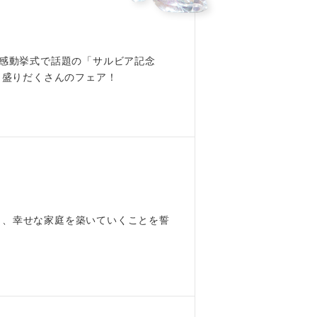
 感動挙式で話題の「サルビア記念
Youtube
と盛りだくさんのフェア！
し、幸せな家庭を築いていくことを誓
！