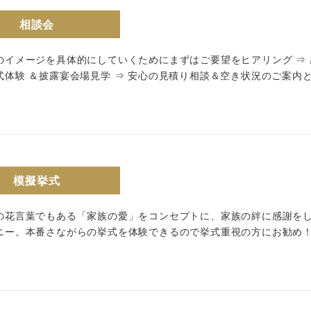
相談会
follow us
のイメージを具体的にしていくためにまずはご要望をヒアリング ⇒
Wedding
Restaurant
式体験 ＆披露宴会場見学 ⇒ 安心の見積り相談＆空き状況のご案内
模擬挙式
の花言葉でもある「家族の愛」をコンセプトに、家族の絆に感謝を
ニー。本番さながらの挙式を体験できるので挙式重視の方にお勧め