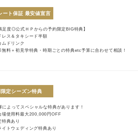
レート保証 最安値宣言
満足度◎公式ＨＰからの予約限定BIG特典】
ードレス＆タキシード半額
カムドリンク
撮影無料＋初見学特典・時期ごとの特典etc予算に合わせて相談！
間限定シーズン特典
輝によってスペシャルな特典があります！
会場使用料最大200,000円OFF
定特典あり
イライトウェディング特典あり