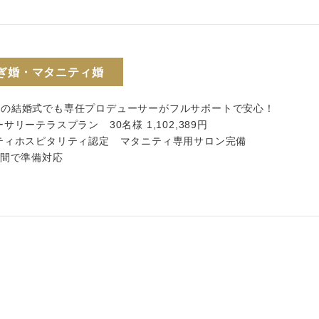
ぎ婚・マタニティ婚
内の結婚式でも専任プロデューサーがフルサポートで安心！
ーサリーテラスプラン 30名様 1,102,389円
ニティホスピタリティ認定 マタニティ専用サロン完備
週間で準備対応