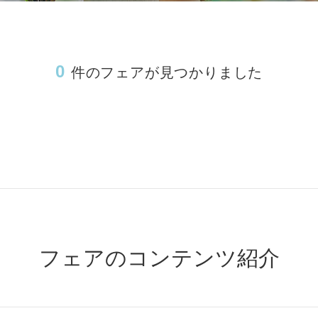
m
Movie
0
件のフェアが見つかりました
Plan
Best Rate
これから挙式を
お考えの方へ
Membership
よくある質問
Party Report
レポート
After Story
フェアのコンテンツ紹介