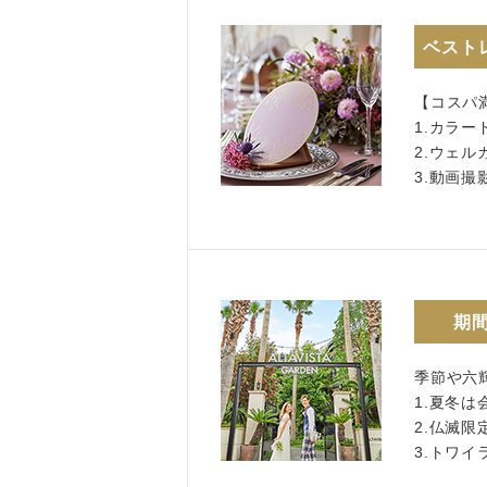
ベスト
【コスパ
1.カラ
2.ウェル
3.動画
期
季節や六
1.夏冬は
2.仏滅限
3.トワ