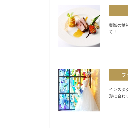
実際の婚
て！
フ
インスタ
形に合わ