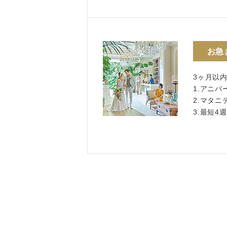
お急
3ヶ月以
1.アニバ
2.マタ
3.最短4