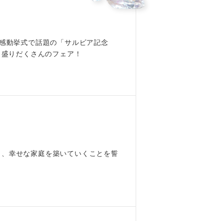
 感動挙式で話題の「サルビア記念
Youtube
と盛りだくさんのフェア！
し、幸せな家庭を築いていくことを誓
！