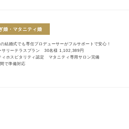
ぎ婚・マタニティ婚
内の結婚式でも専任プロデューサーがフルサポートで安心！
ーサリーテラスプラン 30名様 1,102,389円
ニティホスピタリティ認定 マタニティ専用サロン完備
週間で準備対応