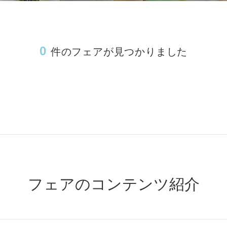
m
Movie
0
件のフェアが見つかりました
Plan
Best Rate
これから挙式を
お考えの方へ
Membership
よくある質問
Party Report
レポート
After Story
フェアのコンテンツ紹介