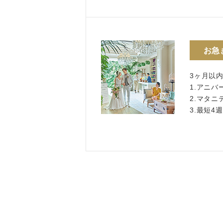
お急
3ヶ月以
1.アニバ
2.マタ
3.最短4