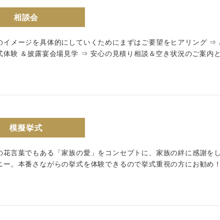
相談会
follow us
のイメージを具体的にしていくためにまずはご要望をヒアリング ⇒
Wedding
Restaurant
式体験 ＆披露宴会場見学 ⇒ 安心の見積り相談＆空き状況のご案内
模擬挙式
の花言葉でもある「家族の愛」をコンセプトに、家族の絆に感謝を
ニー。本番さながらの挙式を体験できるので挙式重視の方にお勧め