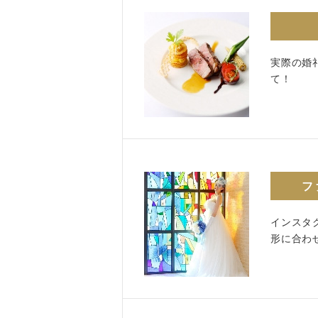
実際の婚
て！
フ
インスタ
形に合わ