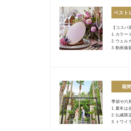
ベスト
【コスパ
1.カラ
2.ウェル
3.動画
期
季節や六
1.夏冬は
2.仏滅限
3.トワ