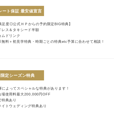
レート保証 最安値宣言
満足度◎公式ＨＰからの予約限定BIG特典】
ードレス＆タキシード半額
カムドリンク
撮影無料＋初見学特典・時期ごとの特典etc予算に合わせて相談！
間限定シーズン特典
輝によってスペシャルな特典があります！
会場使用料最大200,000円OFF
定特典あり
イライトウェディング特典あり