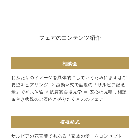
アクセス
紹介キャンペーン
採用情報
フェアのコンテンツ紹介
成約者サイト
follow us
相談会
おふたりのイメージを具体的にしていくためにまずはご
Facebook
Wedding
Restaurant
Youtube
要望をヒアリング ⇒ 感動挙式で話題の「サルビア記念
堂」で挙式体験 ＆披露宴会場見学 ⇒ 安心の見積り相談
＆空き状況のご案内と盛りだくさんのフェア！
模擬挙式
サルビアの花言葉でもある「家族の愛」をコンセプト