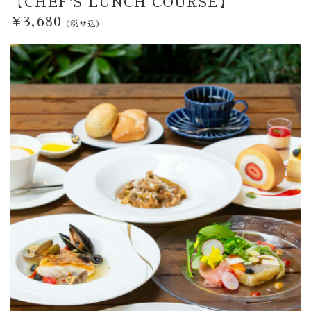
【CHEF'S LUNCH COURSE】
¥3,680
（税サ込）