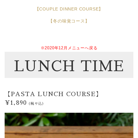
【COUPLE DINNER COURSE】
Bar
【冬の味覚コース】
Private Room
Wedding
※2020年12月メニューへ戻る
Party
LUNCH TIME
フロアガイド
【PASTA LUNCH COURSE】
ギャラリー
¥1,890
アクセス
（税サ込）
紹介キャンペーン
採用情報