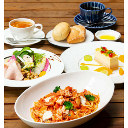
成約者サイト
Reservation
follow us
Facebook
Wedding
Restaurant
Youtube