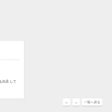
も出店 して
←
→
一覧へ戻る