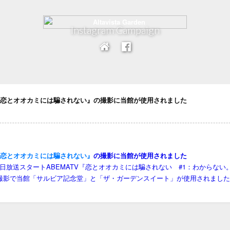
Instagram Campaign
V『恋とオオカミには騙されない』の撮影に当館が使用されました
V『恋とオオカミには騙されない』
の撮影に当館が使用されました
月14日放送スタートABEMATV『恋とオオカミには騙されない #1：わからな
の撮影で当館「サルビア記念堂」と「ザ・ガーデンスイート」が使用されまし