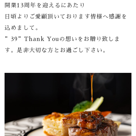
開業13周年を迎えるにあたり
Bar
日頃よりご愛顧頂いております皆様へ感謝を
Private Room
込めまして。
”39”Thank Youの想いをお贈り致しま
Wedding
す。是非大切な方とお過ごし下さい。
Party
フロアガイド
ギャラリー
アクセス
紹介キャンペーン
採用情報