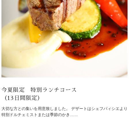
Bar
Private Room
Wedding
Party
フロアガイド
ギャラリー
今夏限定 特別ランチコース
アクセス
（13日間限定）
紹介キャンペーン
大切な方との集いを用意致しました。 デザートはシェフパィシエより
採用情報
特別ドルチェミストまたは季節のかき……