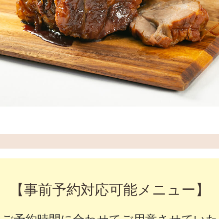
Bar
Private Room
Wedding
Party
フロアガイド
ギャラリー
アクセス
紹介キャンペーン
【事前予約対応可能メニュー】
採用情報