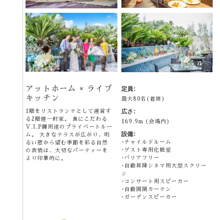
アットホーム × ライブ
定員:
キッチン
最大80名(着席)
1階をリストランテとして運営す
広さ:
る2階建一軒家。 食にこだわる
169.9m (会場内)
V.I.P御用達のプライベートルー
設備:
ム。 大きなテラスが広がり、明
チャイルドルーム
るい窓から望む季節を彩る自然
ゲスト専用化粧室
の表情は、大切なパーティーを
バリアフリー
より印象的に。
自動昇降シネマ用大型スクリー
ン
コンサート用スピーカー
自動開閉カーテン
ガーデンスピーカー