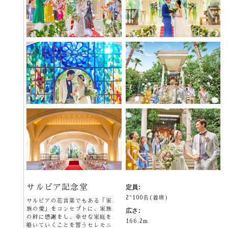
サルビア記念堂
定員:
2~100名(着席)
サルビアの花言葉でもある「家
族の愛」をコンセプトに、家族
広さ:
の絆に感謝をし、幸せな家庭を
166.2m
築いていくことを誓うセレモニ