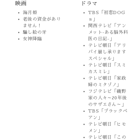
映画
ドラマ
海月姫
TBS「初恋DOG
老後の資金があり
ｓ」
ません！
関西テレビ「アン
騙し絵の牙
メット‐ある脳外科
女神降臨
医の日記-」
テレビ朝日「アリ
バイ崩し承ります
スペシャル」
テレビ朝日「スミ
カスミレ」
テレビ朝日「家政
婦のミタゾノ」
フジテレビ「磯野
家の人々～20年後
のサザエさん～」
TBS「ブラックペ
アン」
テレビ朝日「ヒモ
メン」
テレビ朝日「この