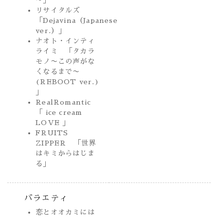
リサイタルズ
「Dejavina（Japanese
ver.）」
ナオト・インティ
ライミ 「タカラ
モノ〜この声がな
くなるまで〜
(REBOOT ver.)
」
RealRomantic
「 ice cream
LOVE 」
FRUITS
ZIPPER 「世界
はキミからはじま
る」
バラエティ
恋とオオカミには