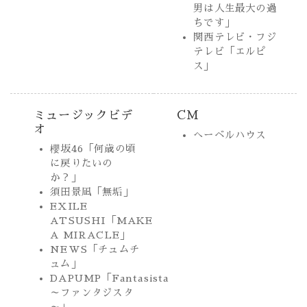
男は人生最大の過
ちです」
関西テレビ・フジ
テレビ「エルピ
ス」
ミュージックビデ
CM
オ
へーベルハウス
櫻坂46「何歳の頃
に戻りたいの
か？」
須田景凪「無垢」
EXILE
ATSUSHI「MAKE
A MIRACLE」
NEWS「チュムチ
ュム」
DAPUMP「Fantasista
～ファンタジスタ
～」