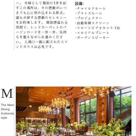
ー。 夫婦として最初の1歩を記
設備:
すこの場所は、その感動がいつ
チャイルドルーム
までも心に刻み込まれる原点。
ブライズルーム
誰もが涙する感動のセレモニー
プロジェクター
をお約束します。 開放感溢れる
自動昇降スクリーン
空間で、レッドカーペットのバ
リモートビデオカメラ 3台
ージンロードを一歩一歩、気持
メモリアルプレート
ちを整えながらお進みくださ
ガーデンスピーカー
い。 入場口一面に配されたステ
ンドガラスは必見です。
M
The Main
Dining
Authentic
style