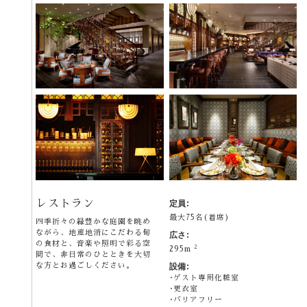
レストラン
定員:
最大75名(着席)
四季折々の緑豊かな庭園を眺め
ながら、地産地消にこだわる旬
広さ:
の食材と、音楽や照明で彩る空
2
295m
間で、非日常のひとときを大切
な方とお過ごしください。
設備:
ゲスト専用化粧室
更衣室
バリアフリー