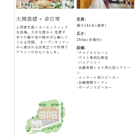
大開放感 × 非日常
定員:
最大146名(着席)
上質感を抱くオーセンティック
な会場。大きな窓から 見渡す
広さ:
木々の緑や池の眺めが心癒して
280m(会場内)
くれる空間。 オープンキッチン
から運ばれる出来立ての料理で
設備:
ゲストへのおもてなしを。
チャイルドルーム
ゲスト専用化粧室
バリアフリー
自動昇降シネマ用大型スクリー
ン
コンサート用スピーカー
自動開閉カーテン
ガーデンスピーカー