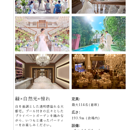
緑×自然光×憧れ
定員:
最大114名(着席)
白を基調とした透明感溢れる大
邸宅。プール付きの広々とした
広さ:
プライベートガーデンを臨みな
193.9m (会場内)
がら、いつもと違ったパーティ
ーをお楽しみください。
設備: