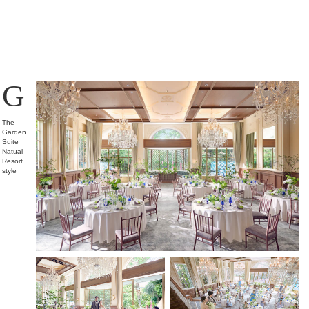
G
The
Garden
Suite
Natual
Resort
style