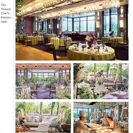
The
Terrace
Chef's
Kitchen
style